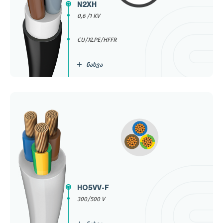
N2XH
0,6 /1 KV
CU/XLPE/HFFR
ნახვა
HO5VV-F
300/500 V