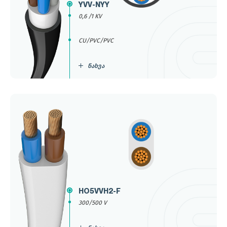
YVV-NYY
0,6 /1 KV
CU/PVC/PVC
ნახვა
HO5VVH2-F
300/500 V