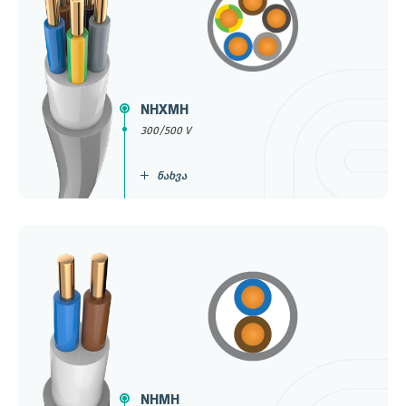
NHXMH
300/500 V
ნახვა
NHMH