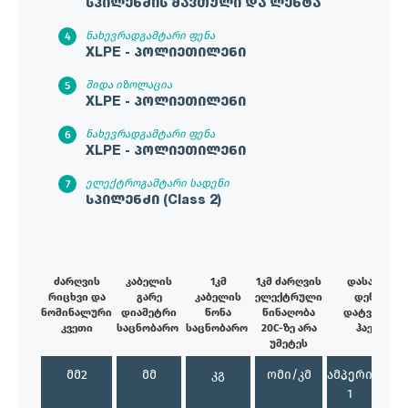
სპილენძის მავთული და ლენტა
ნახევრადგამტარი ფენა
XLPE - პოლიეთილენი
შიდა იზოლაცია
XLPE - პოლიეთილენი
ნახევრადგამტარი ფენა
XLPE - პოლიეთილენი
ელექტროგამტარი სადენი
სპილენძი (Class 2)
ძარღვის
კაბელის
1კმ
1კმ ძარღვის
დასაშვები
რიცხვი და
გარე
კაბელის
ელექტრული
დენური
ნომინალური
დიამეტრი
წონა
წინაღობა
დატვირთვა
კვეთი
საცნობარო
საცნობარო
20C-ზე არა
ჰაერში
უმეტეს
მმ2
მმ
კგ
ომი/კმ
ამპერი
ამპე
1
2