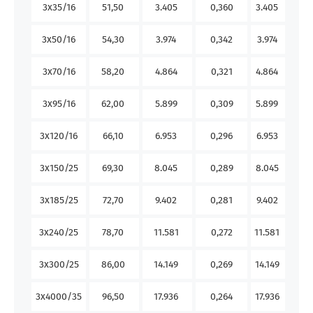
3x35/16
51,50
3.405
0,360
3.405
0,5
3x50/16
54,30
3.974
0,342
3.974
0,3
3x70/16
58,20
4.864
0,321
4.864
0,2
3x95/16
62,00
5.899
0,309
5.899
0,1
3x120/16
66,10
6.953
0,296
6.953
0,1
3x150/25
69,30
8.045
0,289
8.045
0,1
3x185/25
72,70
9.402
0,281
9.402
0,09
3x240/25
78,70
11.581
0,272
11.581
0,07
3x300/25
86,00
14.149
0,269
14.149
0,06
3x4000/35
96,50
17.936
0,264
17.936
0,04